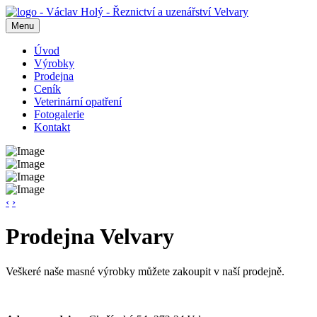
Menu
Úvod
Výrobky
Prodejna
Ceník
Veterinární opatření
Fotogalerie
Kontakt
‹
›
Prodejna Velvary
Veškeré naše masné výrobky můžete zakoupit v naší prodejně.