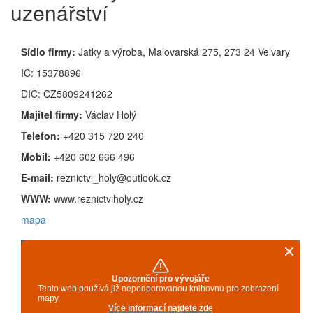
uzenářství
Sídlo firmy:
Jatky a výroba, Malovarská 275, 273 24 Velvary
IČ: 15378896
DIČ: CZ5809241262
Majitel firmy:
Václav Holý
Telefon:
+420 315 720 240
Mobil:
+420 602 666 496
E-mail:
reznictvi_holy@outlook.cz
WWW:
www.reznictviholy.cz
mapa